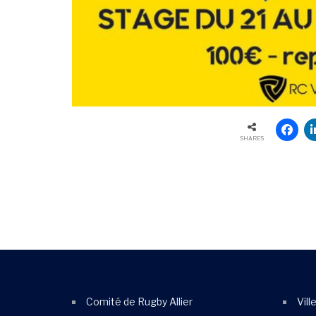
SHARES
Comité de Rugby Allier
Vill