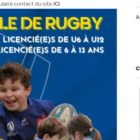
mulaire contact du site
ICI
A
C