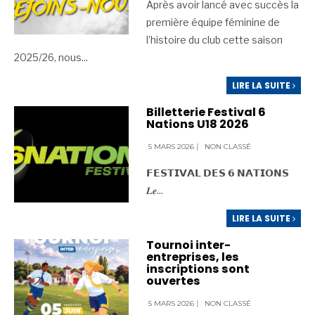
Après avoir lancé avec succès la
première équipe féminine de
l’histoire du club cette saison
2025/26, nous
...
LIRE LA SUITE
Billetterie Festival 6
Nations U18 2026
5 MARS 2026
|
NON CLASSÉ
𝗙𝗘𝗦𝗧𝗜𝗩𝗔𝗟 𝗗𝗘𝗦 𝟲 𝗡𝗔𝗧𝗜𝗢𝗡𝗦
𝑳𝒆
...
LIRE LA SUITE
Tournoi inter-
entreprises, les
inscriptions sont
ouvertes
5 MARS 2026
|
NON CLASSÉ