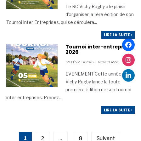
Le RC Vichy Rugby a le plaisir
d’organiser la 1ère édition de son
Tournoi Inter-Entreprises, qui se déroulera
...
LIRE LA SUITE
Tournoi inter-entreprises
2026
27 FÉVRIER 2026
|
NON CLASSÉ
EVENEMENT Cette année, le RC
Vichy Rugby lance la toute
première édition de son tournoi
inter-entreprises. Prenez
...
LIRE LA SUITE
Pagination
des
publications
1
2
…
8
Suivant