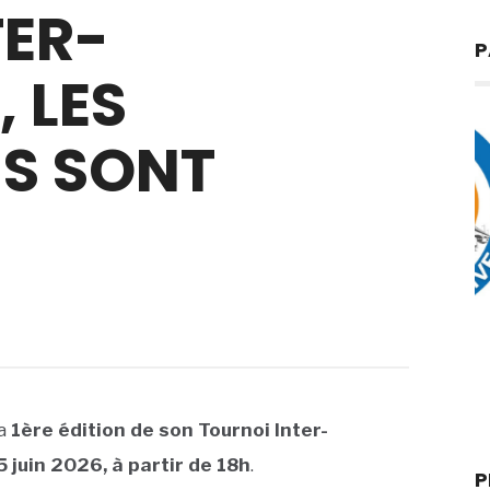
TER-
P
, LES
NS SONT
la
1ère édition de son Tournoi Inter-
 juin 2026, à partir de 18h
.
P