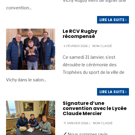
Vichy Rugby vient de signer une
convention
...
LIRE LA SUITE
Le RCV Rugby
récompensé
4 FÉVRIER 2026
|
NON CLASSÉ
Ce samedi 31 Janvier, s’est
déroulée le cérémonie des
Trophées du sport de la ville de
Vichy dans le salon
...
LIRE LA SUITE
Signature d’une
convention avec le Lycée
Claude Mercier
11 JANVIER 2026
|
NON CLASSÉ
🖊️ Nous sommes ravis